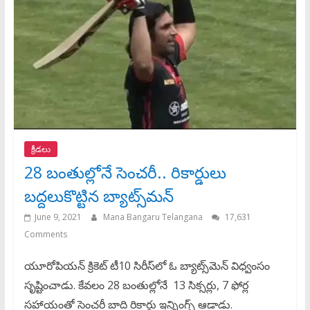
of
Telangana
క్రీడలు
28 బంతుల్లోనే సెంచరీ.. రికార్డులు
బద్దలుకొట్టిన బ్యాట్స్‌మన్
June 9, 2021
Mana Bangaru Telangana
17,631
Comments
యూరోపియన్ క్రికెట్ టీ10 సిరీస్‌లో ఓ బ్యాట్స్‌మెన్ విధ్వంసం
సృష్టించాడు. కేవలం 28 బంతుల్లోనే 13 సిక్సర్లు, 7 ఫోర్ల
సహాయంతో సెంచరీ బాది రికార్డు ఇన్నింగ్స్ ఆడాడు.