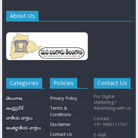
About Us
Categories
Policies
Contact Us
For Digital
తెలంగాణ
Privacy Policy
Marketing /
ఆంధ్రప్రదేశ్
Terms &
Advertising with us
Conditions
జాతీయ వార్తలు
Contact :
Disclaimer
+91 9985111107
అంతర్జాతీయ వార్తలు
Contact Us
E-Mail :